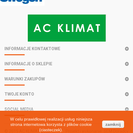
INFORMACJE KONTAKTOWE
INFORMACJE O SKLEPIE
WARUNKI ZAKUPÓW
TWOJE KONTO
SOCIAL MEDIA
W celu prawidłowej realizacji usług niniejsza
strona internetowa korzysta z plików cookie
zamknij
(ciasteczek).
© 2015 AC KLIMAT Łódź
Projekt i wykonanie:
SEM Doradcy