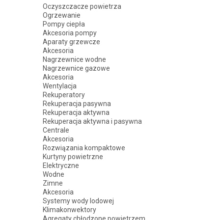
Oczyszczacze powietrza
Ogrzewanie
Pompy ciepła
Akcesoria pompy
Aparaty grzewcze
Akcesoria
Nagrzewnice wodne
Nagrzewnice gazowe
Akcesoria
Wentylacja
Rekuperatory
Rekuperacja pasywna
Rekuperacja aktywna
Rekuperacja aktywna i pasywna
Centrale
Akcesoria
Rozwiązania kompaktowe
Kurtyny powietrzne
Elektryczne
Wodne
Zimne
Akcesoria
Systemy wody lodowej
Klimakonwektory
Agregaty chłodzone powietrzem