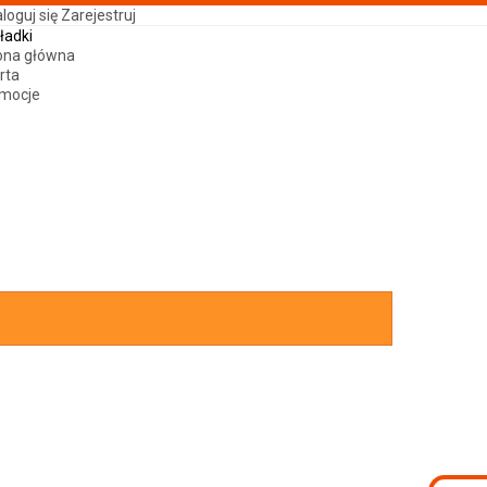
loguj się
Zarejestruj
ładki
ona główna
rta
mocje