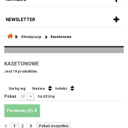
NEWSLETTER
Klimatyzacja
Kasetonowe
KASETONOWE
Jest 19 produktów.
Sortuj wg:
Nazwa
Indeks
Pokaż
na stronę
12
Porównaj (
0
)
1
2
Pokaż wszystkie