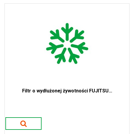
Filtr o wydłużonej żywotności FUJITSU...