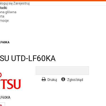
loguj się
Zarejestruj
ładki
ona główna
rta
mocje
-LF60KA
ITSU UTD-LF60KA
Drukuj
Zgłoś błąd
LF60KA