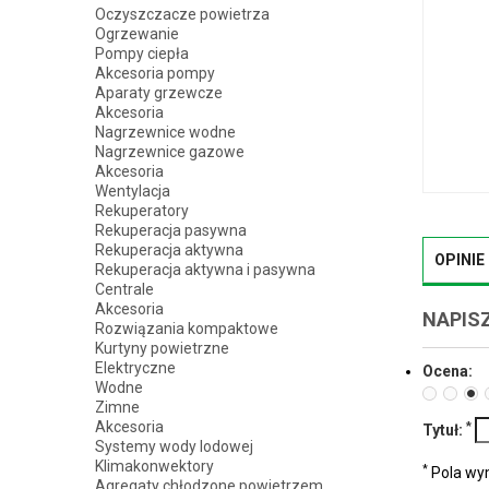
Oczyszczacze powietrza
Ogrzewanie
Pompy ciepła
Akcesoria pompy
Aparaty grzewcze
Akcesoria
Nagrzewnice wodne
Nagrzewnice gazowe
Akcesoria
Wentylacja
Rekuperatory
Rekuperacja pasywna
Rekuperacja aktywna
OPINIE
Rekuperacja aktywna i pasywna
Centrale
Akcesoria
NAPISZ
Rozwiązania kompaktowe
Kurtyny powietrzne
Elektryczne
Ocena:
Wodne
Zimne
Akcesoria
*
Tytuł:
Systemy wody lodowej
Klimakonwektory
*
Pola w
Agregaty chłodzone powietrzem