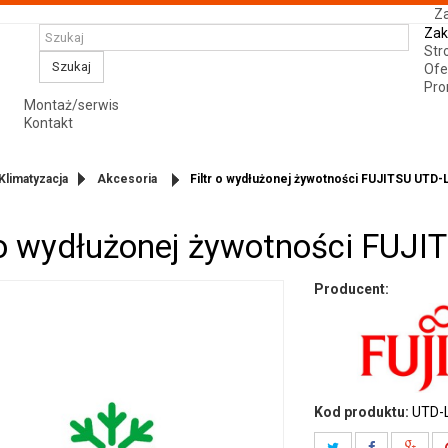
Za
Zak
Str
Szukaj
Ofe
Pro
Montaż/serwis
Kontakt
Klimatyzacja
Akcesoria
Filtr o wydłużonej żywotności FUJITSU UTD
r o wydłużonej żywotności FUJ
Producent:
Kod produktu:
UTD-