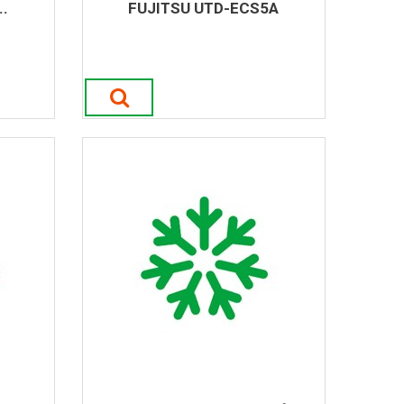
.
FUJITSU UTD-ECS5A