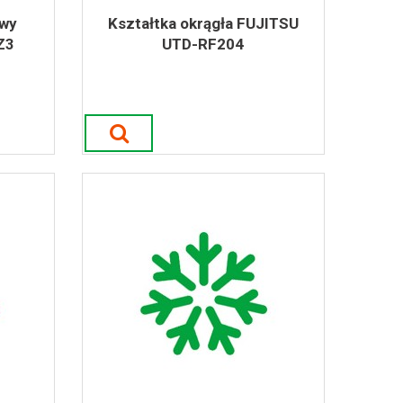
owy
Kształtka okrągła FUJITSU
Z3
UTD-RF204