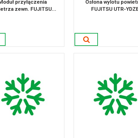
Moduł przyłączenia
Osłona wylotu powiet
etrza zewn. FUJITSU...
FUJITSU UTR-YDZ