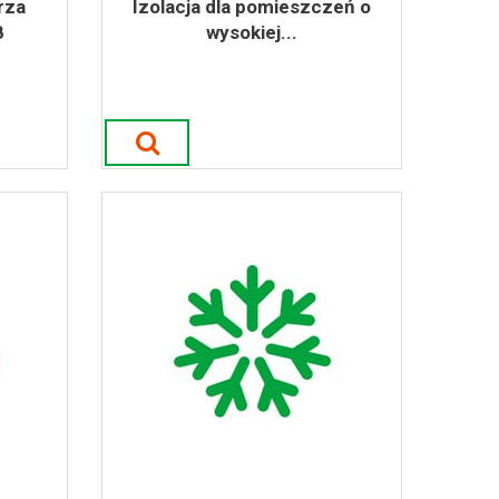
rza
Izolacja dla pomieszczeń o
B
wysokiej...