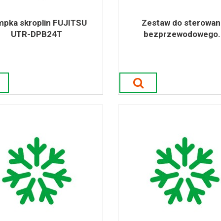
pka skroplin FUJITSU
Zestaw do sterowan
UTR-DPB24T
bezprzewodowego..