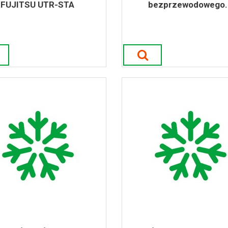
FUJITSU UTR-STA
bezprzewodowego..