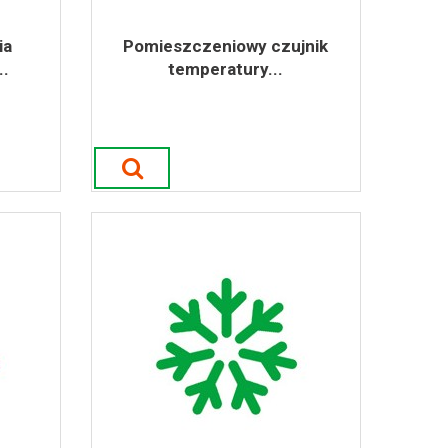
ia
Pomieszczeniowy czujnik
.
temperatury...