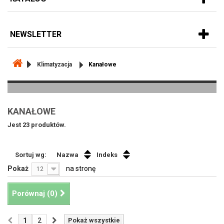
NEWSLETTER
Klimatyzacja
Kanałowe
KANAŁOWE
Jest 23 produktów.
Sortuj wg:
Nazwa
Indeks
Pokaż
na stronę
12
Porównaj (
0
)
1
2
Pokaż wszystkie