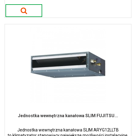
Jednostka wewnętrzna kanałowa SLIM FUJITSU...
Jednostka wewnętrzna kanałowa SLIM ARYG12LLTB
to klimatyzator stanowiący największe możliwości instalacyjne.