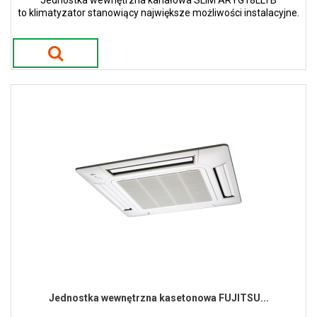
Jednostka wewnętrzna kanałowa SLIM ARYG18LLTB
to klimatyzator stanowiący największe możliwości instalacyjne.
Jednostka wewnętrzna kasetonowa FUJITSU...