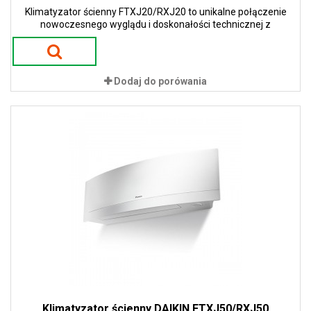
Klimatyzator ścienny FTXJ20/RXJ20 to unikalne połączenie
nowoczesnego wyglądu i doskonałości technicznej z
eleganckim wykończeniem. Dostępność w dwóch wariantach
kolorystycznych białym i srebrnym.
Dodaj do porówania
Klimatyzator ścienny DAIKIN FTXJ50/RXJ50