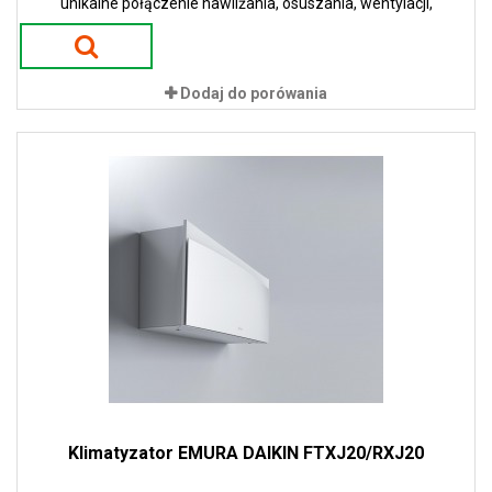
unikalne połączenie nawilżania, osuszania, wentylacji,
oczyszczania powietrza i ogrzewania oraz chłodzenia.
Dodaj do porówania
Klimatyzator EMURA DAIKIN FTXJ20/RXJ20