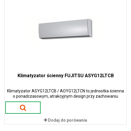
Klimatyzator ścienny FUJITSU ASYG12LTCB
Klimatyzator ASYG12LTCB / AOYG12LTCN to jednostka ścienna
o ponadczasowym, atrakcyjnym design przy zachowaniu
wąskiej i smukłej konstrukcji w kolorze białym.
Dodaj do porówania