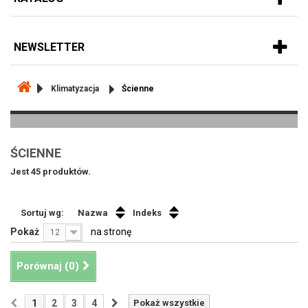
NEWSLETTER
Klimatyzacja
Ścienne
ŚCIENNE
Jest 45 produktów.
Sortuj wg:
Nazwa
Indeks
Pokaż
na stronę
12
Porównaj (
0
)
1
2
3
4
Pokaż wszystkie