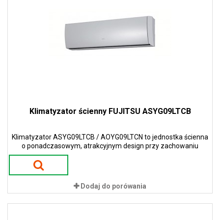
Klimatyzator ścienny FUJITSU ASYG09LTCB
Klimatyzator ASYG09LTCB / AOYG09LTCN to jednostka ścienna
o ponadczasowym, atrakcyjnym design przy zachowaniu
wąskiej i smukłej konstrukcji w kolorze białym.
Dodaj do porówania