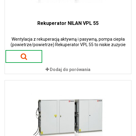
Rekuperator NILAN VPL 55
Wentylacja z rekuperacją aktywną i pasywną, pompa ciepła
(powietrze/powietrze) Rekuperator VPL 55 to niskie zużycie
energii i niskie koszty eksploatacji. Zastosowanie pomp ciepła w
urządzeniach gwarantuje 100 % sprawności w procesie odzysku
ciepła. To przekłada się na ogromne oszczędności energii i tym
samym niskie koszty eksploatacji.
Dodaj do porówania