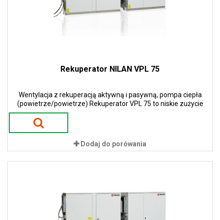
Rekuperator NILAN VPL 75
Wentylacja z rekuperacją aktywną i pasywną, pompa ciepła
(powietrze/powietrze) Rekuperator VPL 75 to niskie zużycie
energii i niskie koszty eksploatacji. Zastosowanie pomp ciepła w
urządzeniach gwarantuje 100 % sprawności w procesie odzysku
ciepła. To przekłada się na ogromne oszczędności energii i tym
samym niskie koszty eksploatacji.
Dodaj do porówania