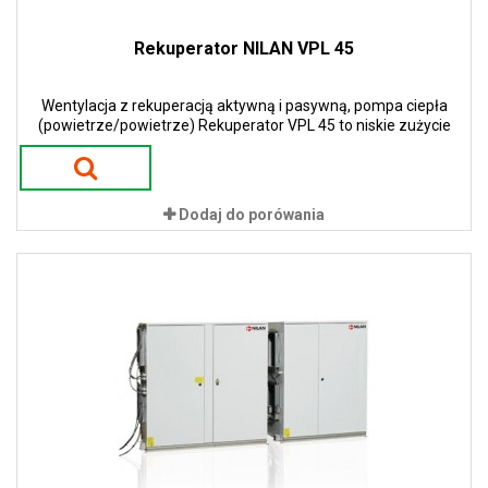
Rekuperator NILAN VPL 45
Wentylacja z rekuperacją aktywną i pasywną, pompa ciepła
(powietrze/powietrze) Rekuperator VPL 45 to niskie zużycie
energii i niskie koszty eksploatacji. Zastosowanie pomp ciepła w
urządzeniach gwarantuje 100 % sprawności w procesie odzysku
ciepła. To przekłada się na ogromne oszczędności energii i tym
samym niskie koszty eksploatacji.
Dodaj do porówania