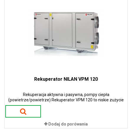
Rekuperator NILAN VPM 120
Rekuperacja aktywna i pasywna, pompy ciepła
(powietrze/powietrze) Rekuperator VPM 120 to niskie zużycie
energii i niskie koszty eksploatacji. Zastosowanie pomp ciepła w
urządzeniach gwarantuje 100 % sprawności w procesie odzysku
ciepła. To przekłada się na ogromne oszczędności energii i tym
samym niskie koszty eksploatacji.
Dodaj do porówania