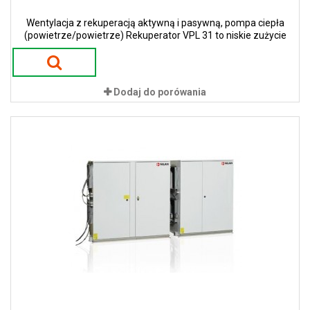
Wentylacja z rekuperacją aktywną i pasywną, pompa ciepła
(powietrze/powietrze) Rekuperator VPL 31 to niskie zużycie
energii i niskie koszty eksploatacji. Zastosowanie pomp ciepła w
urządzeniach gwarantuje 100 % sprawności w procesie odzysku
ciepła. To przekłada się na ogromne oszczędności energii i tym
samym niskie koszty eksploatacji.
Dodaj do porówania