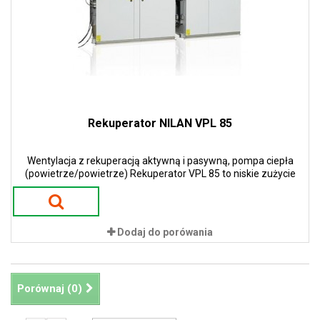
Rekuperator NILAN VPL 85
Wentylacja z rekuperacją aktywną i pasywną, pompa ciepła
(powietrze/powietrze) Rekuperator VPL 85 to niskie zużycie
energii i niskie koszty eksploatacji. Zastosowanie pomp ciepła w
urządzeniach gwarantuje 100 % sprawności w procesie odzysku
ciepła. To przekłada się na ogromne oszczędności energii i tym
samym niskie koszty eksploatacji.
Dodaj do porówania
Porównaj (
0
)