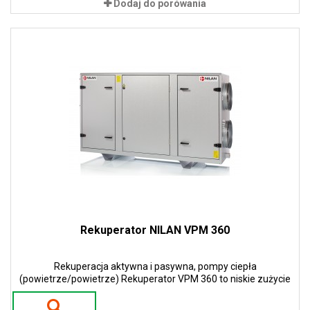
Dodaj do porówania
Rekuperator NILAN VPM 360
Rekuperacja aktywna i pasywna, pompy ciepła
(powietrze/powietrze) Rekuperator VPM 360 to niskie zużycie
energii i niskie koszty eksploatacji. Zastosowanie pomp ciepła w
urządzeniach gwarantuje 100 % sprawności w procesie odzysku