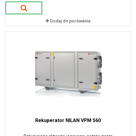
energii i niskie koszty eksploatacji. Zastosowanie pomp ciepła w
urządzeniach gwarantuje 100 % sprawności w procesie odzysku
ciepła. To przekłada się na ogromne oszczędności energii i tym
samym niskie koszty eksploatacji.
Dodaj do porówania
Rekuperator NILAN VPM 560