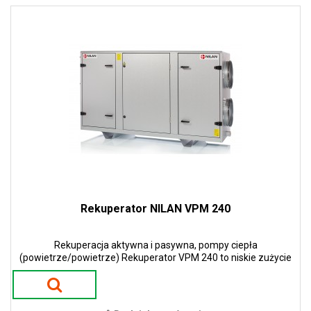
Rekuperator NILAN VPM 240
Rekuperacja aktywna i pasywna, pompy ciepła
(powietrze/powietrze) Rekuperator VPM 240 to niskie zużycie
energii i niskie koszty eksploatacji. Zastosowanie pomp ciepła w
urządzeniach gwarantuje 100 % sprawności w procesie odzysku
ciepła. To przekłada się na ogromne oszczędności energii i tym
samym niskie koszty eksploatacji.