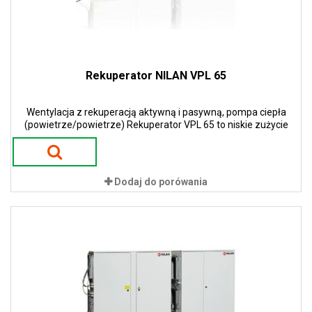
Rekuperator NILAN VPL 65
Wentylacja z rekuperacją aktywną i pasywną, pompa ciepła
(powietrze/powietrze) Rekuperator VPL 65 to niskie zużycie
energii i niskie koszty eksploatacji. Zastosowanie pomp ciepła w
urządzeniach gwarantuje 100 % sprawności w procesie odzysku
ciepła. To przekłada się na ogromne oszczędności energii i tym
samym niskie koszty eksploatacji.
Dodaj do porówania