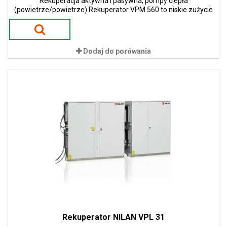
Rekuperacja aktywna i pasywna, pompy ciepła
(powietrze/powietrze) Rekuperator VPM 560 to niskie zużycie
energii i niskie koszty eksploatacji. Zastosowanie pomp ciepła w
urządzeniach gwarantuje 100 % sprawności w procesie odzysku
ciepła. To przekłada się na ogromne oszczędności energii i tym
samym niskie koszty eksploatacji.
Dodaj do porówania
Rekuperator NILAN VPL 31