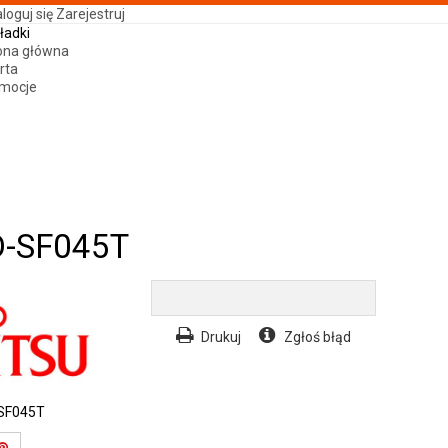
loguj się
Zarejestruj
ładki
ona główna
rta
mocje
D-SF045T
Drukuj
Zgłoś błąd
SF045T