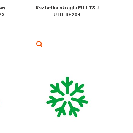
owy
Kształtka okrągła FUJITSU
Z3
UTD-RF204