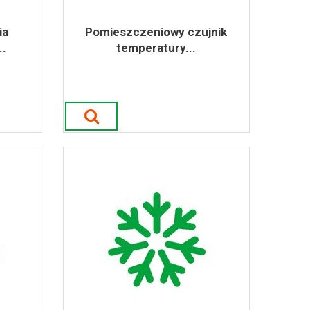
ia
Pomieszczeniowy czujnik
.
temperatury...