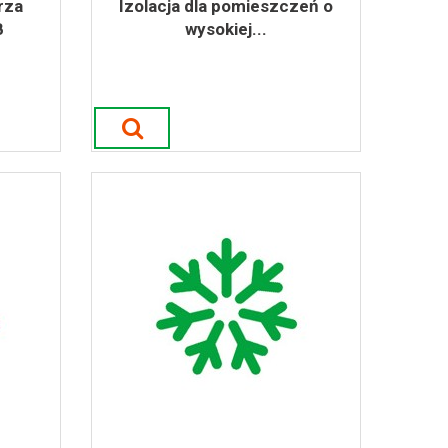
rza
Izolacja dla pomieszczeń o
B
wysokiej...