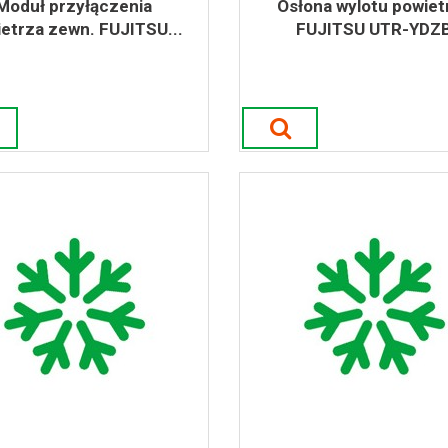
Moduł przyłączenia
Osłona wylotu powiet
etrza zewn. FUJITSU...
FUJITSU UTR-YDZ