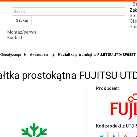
Za
Zak
Str
Szukaj
Ofe
Pro
Montaż/serwis
Kontakt
Klimatyzacja
Akcesoria
Kształtka prostokątna FUJITSU UTD-SF045T
ałtka prostokątna FUJITSU UT
Producent:
Kod produktu:
UTD-