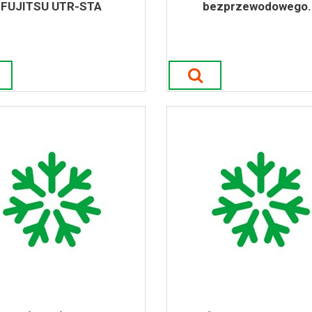
FUJITSU UTR-STA
bezprzewodowego..