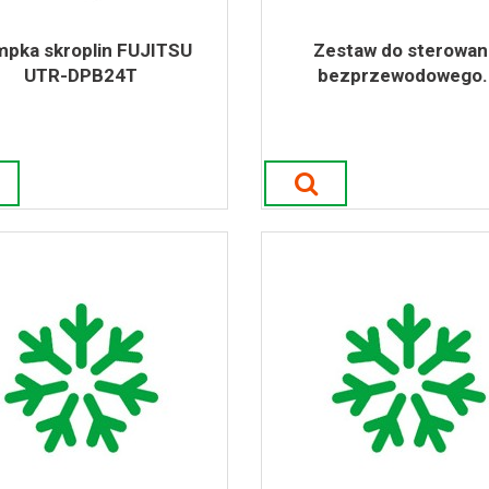
pka skroplin FUJITSU
Zestaw do sterowan
UTR-DPB24T
bezprzewodowego..