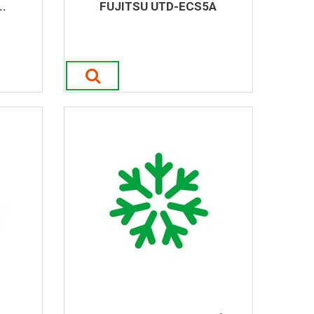
.
FUJITSU UTD-ECS5A