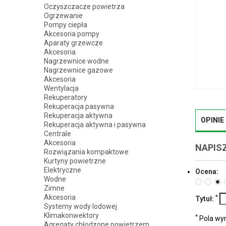
Oczyszczacze powietrza
Ogrzewanie
Pompy ciepła
Akcesoria pompy
Aparaty grzewcze
Akcesoria
Nagrzewnice wodne
Nagrzewnice gazowe
Akcesoria
Wentylacja
Rekuperatory
Rekuperacja pasywna
Rekuperacja aktywna
OPINIE
Rekuperacja aktywna i pasywna
Centrale
Akcesoria
NAPISZ
Rozwiązania kompaktowe
Kurtyny powietrzne
Elektryczne
Ocena:
Wodne
Zimne
Akcesoria
*
Tytuł:
Systemy wody lodowej
Klimakonwektory
*
Pola w
Agregaty chłodzone powietrzem