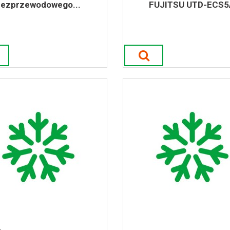
bezprzewodowego...
FUJITSU UTD-ECS5