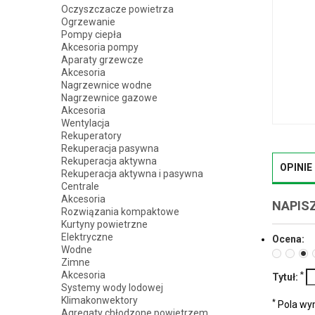
Oczyszczacze powietrza
Ogrzewanie
Pompy ciepła
Akcesoria pompy
Aparaty grzewcze
Akcesoria
Nagrzewnice wodne
Nagrzewnice gazowe
Akcesoria
Wentylacja
Rekuperatory
Rekuperacja pasywna
Rekuperacja aktywna
OPINIE
Rekuperacja aktywna i pasywna
Centrale
Akcesoria
NAPISZ
Rozwiązania kompaktowe
Kurtyny powietrzne
Elektryczne
Ocena:
Wodne
Zimne
Akcesoria
*
Tytuł:
Systemy wody lodowej
Klimakonwektory
*
Pola w
Agregaty chłodzone powietrzem