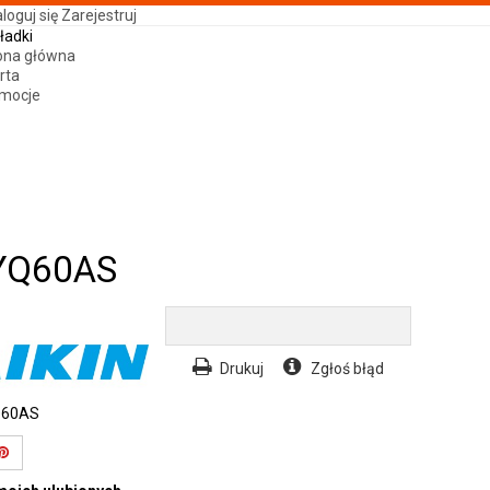
loguj się
Zarejestruj
ładki
ona główna
rta
mocje
RYQ60AS
Drukuj
Zgłoś błąd
60AS