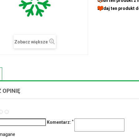
Usuń ten produkt z 
Dodaj ten produkt 
Zobacz większe
 OPINIĘ
*
Komentarz:
ymagane