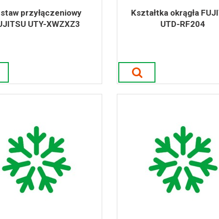
staw przyłączeniowy
Kształtka okrągła FUJ
UJITSU UTY-XWZXZ3
UTD-RF204