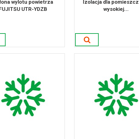
łona wylotu powietrza
Izolacja dla pomieszc
FUJITSU UTR-YDZB
wysokiej...