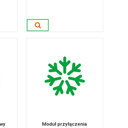
owy
Moduł przyłączenia