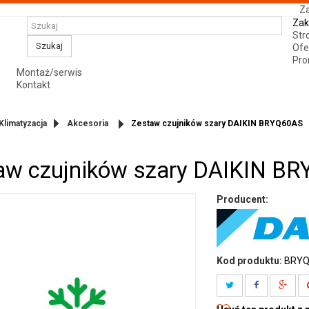
Za
Zak
Str
Szukaj
Ofe
Pro
Montaż/serwis
Kontakt
Klimatyzacja
Akcesoria
Zestaw czujników szary DAIKIN BRYQ60AS
aw czujników szary DAIKIN B
Producent:
Kod produktu:
BRYQ