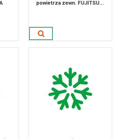
A
powietrza zewn. FUJITSU...