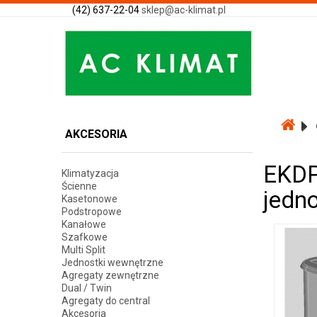
(42) 637-22-04
sklep@ac-klimat.pl
AKCESORIA
EKDP
Klimatyzacja
Ścienne
jedn
Kasetonowe
Podstropowe
Kanałowe
Szafkowe
Multi Split
Jednostki wewnętrzne
Agregaty zewnętrzne
Dual / Twin
Agregaty do central
Akcesoria