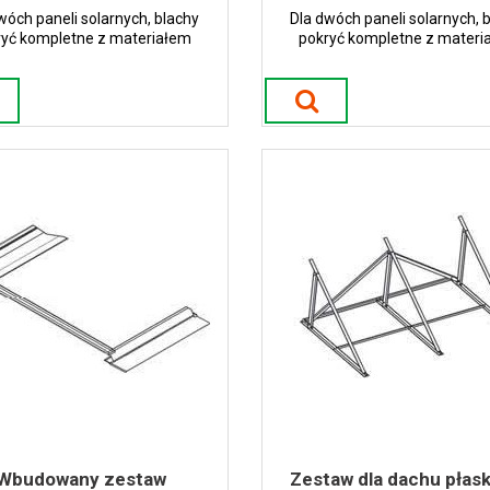
wóch paneli solarnych, blachy
Dla dwóch paneli solarnych, 
ryć kompletne z materiałem
pokryć kompletne z materi
owym Minimalny kąt dachu 15°
montażowym Minimalny kąt da
Wbudowany zestaw
Zestaw dla dachu płas