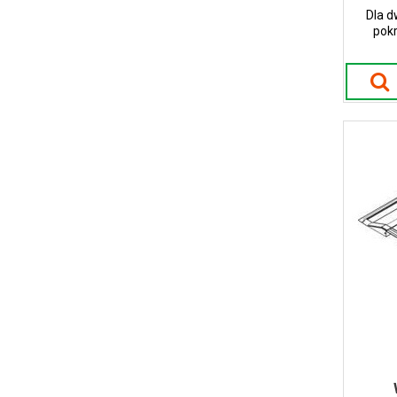
Dla d
pok
montaż