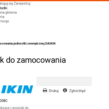
loguj się
Zarejestruj
ładki
ona główna
rta
mocje
ocowania jednostki zewnętrznej DAIKIN
ik do zamocowania
Drukuj
Zgłoś błąd
008C
ekowa i ceownik do