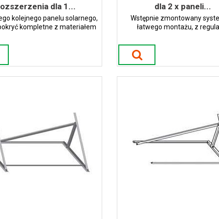
rozszerzenia dla 1...
dla 2 x paneli...
ego kolejnego panelu solarnego,
Wstępnie zmontowany syst
pokryć kompletne z materiałem
łatwego montażu, z regula
owym Minimalny kąt dachu 15°
przyrostową nachylenia paneli 
pomiędzy 30 -60 stopni