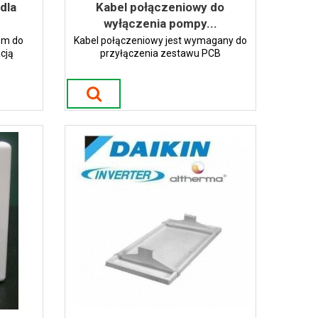
dla
Kabel połączeniowy do
wyłączenia pompy...
em do
Kabel połączeniowy jest wymagany do
cją
przyłączenia zestawu PCB
solarnych
pierwszeństwa solarnego do pompy
.
ciepła. UWAGA: Konieczne zamówienie
EKRP1HBA z tą częścią.