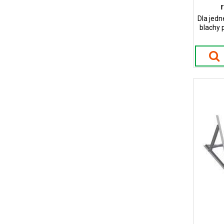
Dla jedn
blachy 
montaż