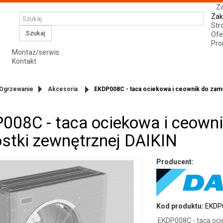
Za
Zak
Str
Szukaj
Ofe
Pro
Montaż/serwis
Kontakt
Ogrzewanie
Akcesoria
EKDP008C - taca ociekowa i ceownik do zam
008C - taca ociekowa i ceown
ostki zewnętrznej DAIKIN
Producent:
Kod produktu:
EKDP
EKDP008C - taca oci