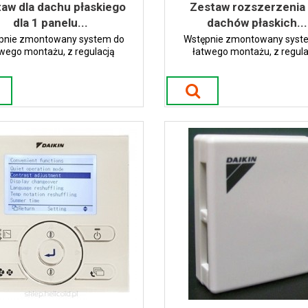
aw dla dachu płaskiego
Zestaw rozszerzenia 
dla 1 panelu...
dachów płaskich...
pnie zmontowany system do
Wstępnie zmontowany syst
twego montażu, z regulacją
łatwego montażu, z regula
ową nachylenia paneli solarnych
przyrostową nachylenia paneli 
pomiędzy 30 -60 stopni.
pomiędzy 30 -60 stopni