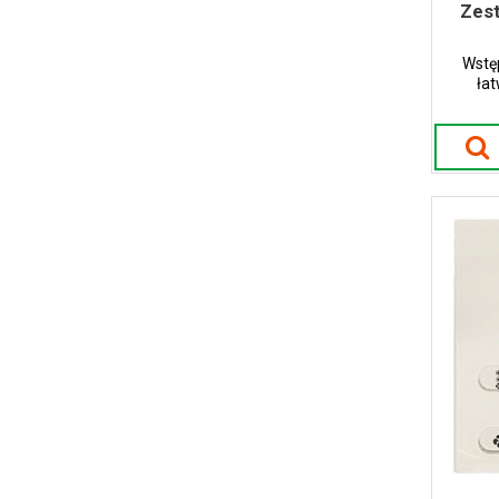
Zest
Wstę
ła
przyrost