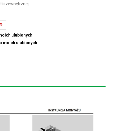
ki zewnętrznej
moich ulubionych.
do moich ulubionych