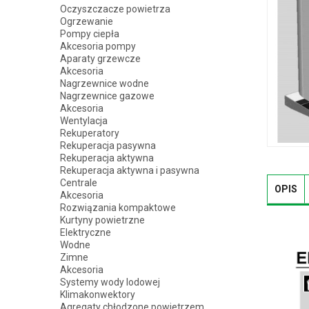
Oczyszczacze powietrza
Ogrzewanie
Pompy ciepła
Akcesoria pompy
Aparaty grzewcze
Akcesoria
Nagrzewnice wodne
Nagrzewnice gazowe
Akcesoria
Wentylacja
Rekuperatory
Rekuperacja pasywna
Rekuperacja aktywna
Rekuperacja aktywna i pasywna
Centrale
OPIS
Akcesoria
Rozwiązania kompaktowe
Kurtyny powietrzne
Elektryczne
Wodne
Zimne
Akcesoria
Systemy wody lodowej
Klimakonwektory
Agregaty chłodzone powietrzem