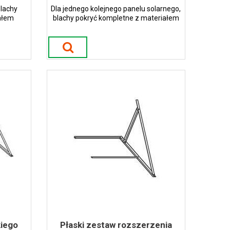
blachy
Dla jednego kolejnego panelu solarnego,
ałem
blachy pokryć kompletne z materiałem
chu 15°
montażowym Minimalny kąt dachu 15°
kiego
Płaski zestaw rozszerzenia