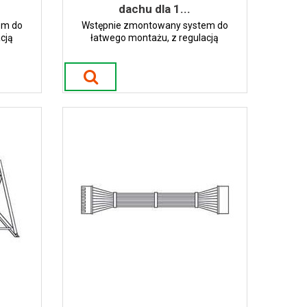
dachu dla 1...
em do
Wstępnie zmontowany system do
cją
łatwego montażu, z regulacją
solarnych
przyrostową nachylenia paneli solarnych
.
pomiędzy 30 -60 stopni.