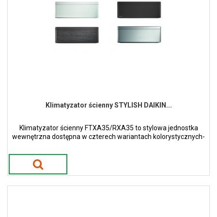
Klimatyzator ścienny STYLISH DAIKIN...
Klimatyzator ścienny FTXA35/RXA35 to stylowa jednostka
wewnętrzna dostępna w czterech wariantach kolorystycznych-
białym, srebrnym, czarnego drewna oraz czarny mat.