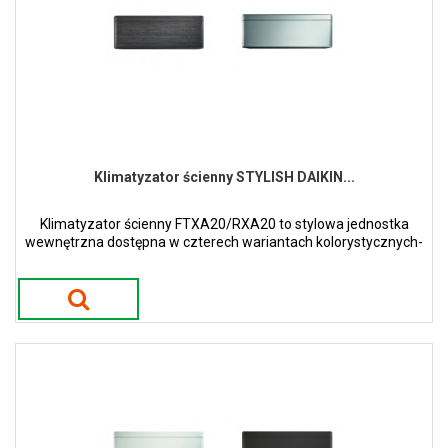
Klimatyzator ścienny STYLISH DAIKIN...
Klimatyzator ścienny FTXA20/RXA20 to stylowa jednostka
wewnętrzna dostępna w czterech wariantach kolorystycznych-
białym, srebrnym, czarnego drewna oraz czarny mat.