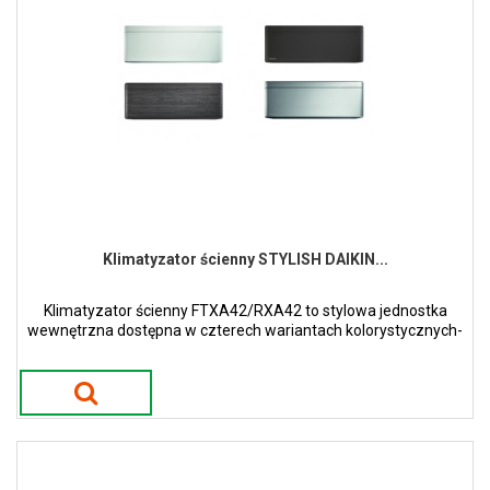
Klimatyzator ścienny STYLISH DAIKIN...
Klimatyzator ścienny FTXA42/RXA42 to stylowa jednostka
wewnętrzna dostępna w czterech wariantach kolorystycznych-
białym, srebrnym, czarnego drewna oraz czarny mat.