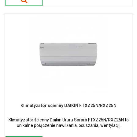
Klimatyzator scienny DAIKIN FTXZ25N/RXZ25N
Klimatyzator ścienny Daikin Ururu Sarara FTXZ25N/RXZ25N to
unikalne połączenie nawilżania, osuszania, wentylacji,
oczyszczania powietrza i ogrzewania oraz chłodzenia z
najwyższymi wartościami efektywności.