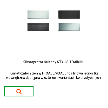
Klimatyzator ścienny STYLISH DAIKIN...
Klimatyzator ścienny FTXA50/RXA50 to stylowa jednostka
wewnętrzna dostępna w czterech wariantach kolorystycznych-
białym, srebrnym, czarnego drewna oraz czarny mat.