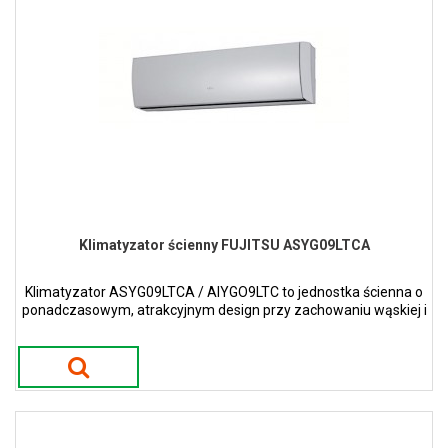
Klimatyzator ścienny FUJITSU ASYG09LTCA
Klimatyzator ASYG09LTCA / AIYGO9LTC to jednostka ścienna o
ponadczasowym, atrakcyjnym design przy zachowaniu wąskiej i
smukłej konstrukcji w kolorze perłowym.