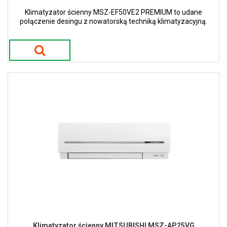
Klimatyzator ścienny MSZ-EF50VE2 PREMIUM to udane
połączenie desingu z nowatorską techniką klimatyzacyjną.
Klimatyzator ścienny MITSUBISHI MSZ-AP25VG