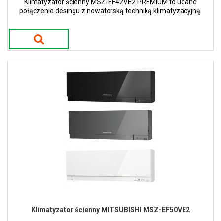
Klimatyzator ścienny MSZ-EF42VE2 PREMIUM to udane
połączenie desingu z nowatorską techniką klimatyzacyjną.
Klimatyzator ścienny MITSUBISHI MSZ-EF50VE2