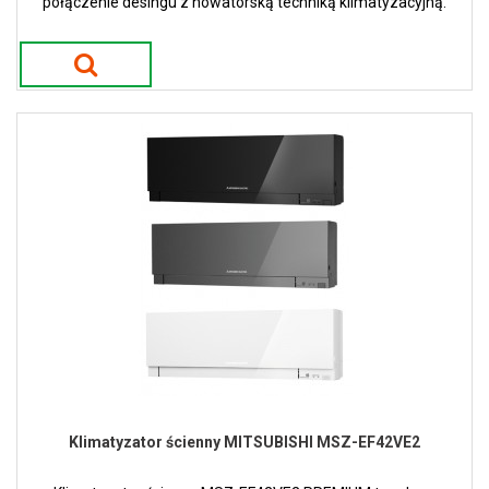
połączenie desingu z nowatorską techniką klimatyzacyjną.
Klimatyzator ścienny MITSUBISHI MSZ-EF42VE2