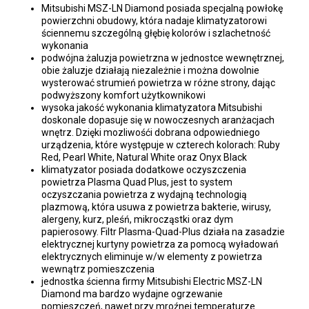
Mitsubishi MSZ-LN Diamond posiada specjalną powłokę
powierzchni obudowy, która nadaje klimatyzatorowi
ściennemu szczególną głębię kolorów i szlachetność
wykonania
podwójna żaluzja powietrzna w jednostce wewnętrznej,
obie żaluzje działają niezależnie i można dowolnie
wysterować strumień powietrza w różne strony, dając
podwyższony komfort użytkownikowi
wysoka jakość wykonania klimatyzatora Mitsubishi
doskonale dopasuje się w nowoczesnych aranżacjach
wnętrz. Dzięki mozliwośći dobrana odpowiedniego
urządzenia, które występuje w czterech kolorach: Ruby
Red, Pearl White, Natural White oraz Onyx Black
klimatyzator posiada dodatkowe oczyszczenia
powietrza Plasma Quad Plus, jest to system
oczyszczania powietrza z wydajną technologią
plazmową, która usuwa z powietrza bakterie, wirusy,
alergeny, kurz, pleśń, mikrocząstki oraz dym
papierosowy. Filtr Plasma-Quad-Plus działa na zasadzie
elektrycznej kurtyny powietrza za pomocą wyładowań
elektrycznych eliminuje w/w elementy z powietrza
wewnątrz pomieszczenia
jednostka ścienna firmy Mitsubishi Electric MSZ-LN
Diamond ma bardzo wydajne ogrzewanie
pomieszczeń, nawet przy mroźnej temperaturze