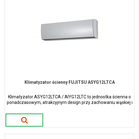
Klimatyzator ścienny FUJITSU ASYG12LTCA
Klimatyzator ASYG12LTCA / AIYG12LTC to jednostka ścienna o
ponadczasowym, atrakcyjnym design przy zachowaniu wąskiej i
smukłej konstrukcji w kolorze perłowym.