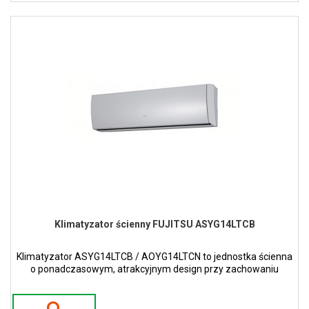
Klimatyzator ścienny FUJITSU ASYG14LTCB
Klimatyzator ASYG14LTCB / AOYG14LTCN to jednostka ścienna
o ponadczasowym, atrakcyjnym design przy zachowaniu
wąskiej i smukłej konstrukcji w kolorze białym.