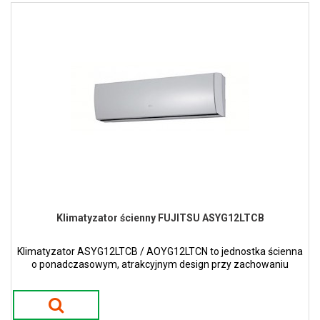
Klimatyzator ścienny FUJITSU ASYG12LTCB
Klimatyzator ASYG12LTCB / AOYG12LTCN to jednostka ścienna
o ponadczasowym, atrakcyjnym design przy zachowaniu
wąskiej i smukłej konstrukcji w kolorze białym.