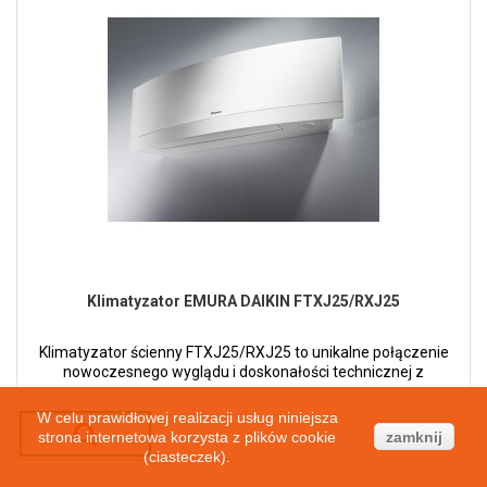
Klimatyzator EMURA DAIKIN FTXJ25/RXJ25
Klimatyzator ścienny FTXJ25/RXJ25 to unikalne połączenie
nowoczesnego wyglądu i doskonałości technicznej z
eleganckim wykończeniem. Dostępność w dwóch wariantach
kolorystycznych białym i srebrnym.
W celu prawidłowej realizacji usług niniejsza
strona internetowa korzysta z plików cookie
zamknij
(ciasteczek).