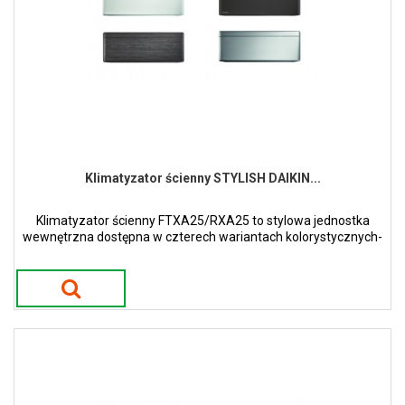
Klimatyzator ścienny STYLISH DAIKIN...
Klimatyzator ścienny FTXA25/RXA25 to stylowa jednostka
wewnętrzna dostępna w czterech wariantach kolorystycznych-
białym, srebrnym, czarnego drewna oraz czarny mat.