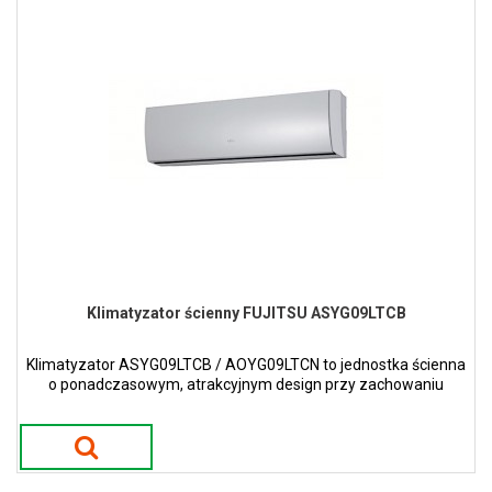
Klimatyzator ścienny FUJITSU ASYG09LTCB
Klimatyzator ASYG09LTCB / AOYG09LTCN to jednostka ścienna
o ponadczasowym, atrakcyjnym design przy zachowaniu
wąskiej i smukłej konstrukcji w kolorze białym.