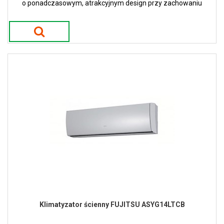
o ponadczasowym, atrakcyjnym design przy zachowaniu
wąskiej i smukłej konstrukcji w kolorze białym.
Klimatyzator ścienny FUJITSU ASYG14LTCB