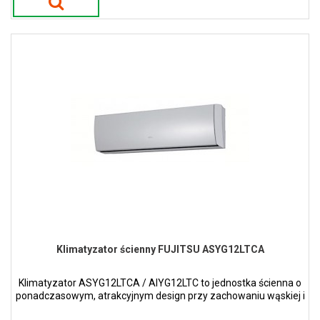
Klimatyzator ścienny FUJITSU ASYG12LTCA
Klimatyzator ASYG12LTCA / AIYG12LTC to jednostka ścienna o
ponadczasowym, atrakcyjnym design przy zachowaniu wąskiej i
smukłej konstrukcji w kolorze perłowym.