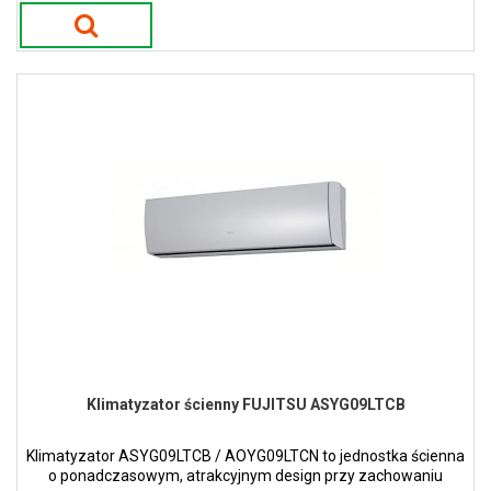
Klimatyzator ścienny FUJITSU ASYG09LTCB
Klimatyzator ASYG09LTCB / AOYG09LTCN to jednostka ścienna
o ponadczasowym, atrakcyjnym design przy zachowaniu