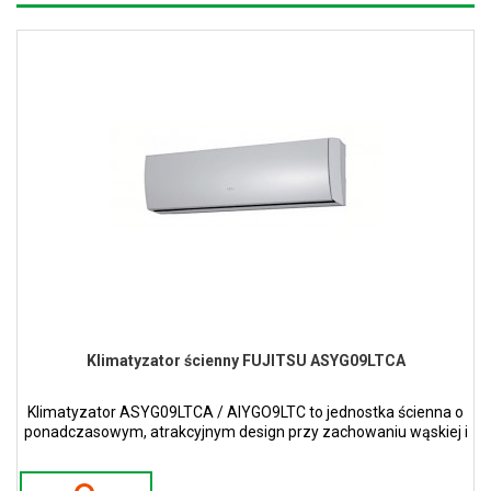
Klimatyzator ścienny FUJITSU ASYG09LTCA
Klimatyzator ASYG09LTCA / AIYGO9LTC to jednostka ścienna o
ponadczasowym, atrakcyjnym design przy zachowaniu wąskiej i
smukłej konstrukcji w kolorze perłowym.