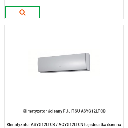
wąskiej i smukłej konstrukcji w kolorze białym.
Klimatyzator ścienny FUJITSU ASYG12LTCB
Klimatyzator ASYG12LTCB / AOYG12LTCN to jednostka ścienna