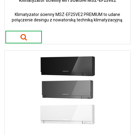
Klimatyzator ścienny MITSUBISHI MSZ-EF25VE2
Klimatyzator ścienny MSZ-EF25VE2 PREMIUM to udane
połączenie desingu z nowatorską techniką klimatyzacyjną.