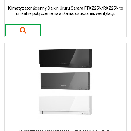
Klimatyzator ścienny Daikin Ururu Sarara FTXZ25N/RXZ25N to
unikalne połączenie nawilżania, osuszania, wentylacji,
oczyszczania powietrza i ogrzewania oraz chłodzenia z
najwyższymi wartościami efektywności.