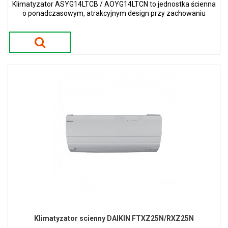
Klimatyzator ASYG14LTCB / AOYG14LTCN to jednostka ścienna
o ponadczasowym, atrakcyjnym design przy zachowaniu
wąskiej i smukłej konstrukcji w kolorze białym.
Klimatyzator scienny DAIKIN FTXZ25N/RXZ25N