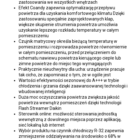
zastosowania we wszystkich wnętrzach
Efekt Coandy zapewnia optymalizację przepływu
powietrza dla uzyskania komfortowego klimatu Dzięki
zastosowaniu specjalnie zaprojektowanych klap,
większe skupienie strumienia powietrza umożliwia
uzyskanie lepszego rozkładu temperatury w całym
pomieszczeniu
Czujnik matrycowy określa bieżącą temperaturę w
pomieszczeniu i rozprowadza powietrze równomiernie
w całym pomieszczeniu, przed przełączeniem do
schematu nawiewu powietrza kierującego ciepłe lub
zimne powietrze do miejsc tego wymagających
Praktycznie nieuchwytny dla ucha: urządzenie pracuje
tak cicho, że zapominasz o tym, że w ogóle jest
Wartości efektywności sezonowej do A+++ w trybie
chłodzenia i grzania dzięki zaawansowanej technologii i
wbudowanej inteligencji
Duża moc oczyszczania powietrza zwiększa jakość
powietrza wewnątrz pomieszczeń dzięki technologii
Flash Streamer Daikin
Sterownik online: możliwość sterowania jednostką
wewnętrzną z dowolnego miejsca poprzez aplikację,
sieć lokalną lub internet
Wybór produktu na czynnik chłodniczy R-32 zapewnia
zmniejszenie oddziaływania na środowisko o 68% w