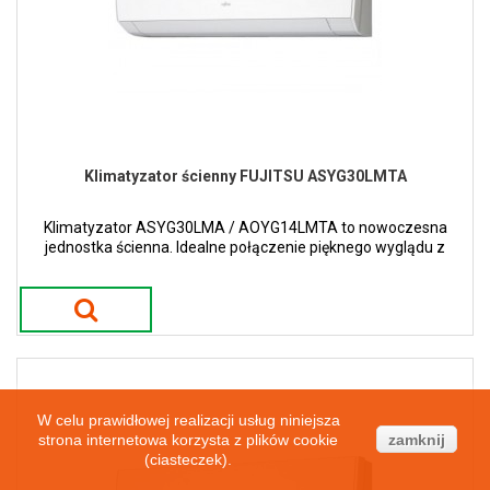
Klimatyzator ścienny FUJITSU ASYG30LMTA
Klimatyzator ASYG30LMA / AOYG14LMTA to nowoczesna
jednostka ścienna. Idealne połączenie pięknego wyglądu z
nowoczesnymi trendami.
W celu prawidłowej realizacji usług niniejsza
strona internetowa korzysta z plików cookie
zamknij
(ciasteczek).