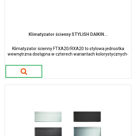
Klimatyzator ścienny STYLISH DAIKIN...
Klimatyzator ścienny FTXA20/RXA20 to stylowa jednostka
wewnętrzna dostępna w czterech wariantach kolorystycznych-
białym, srebrnym, czarnego drewna oraz czarny mat.