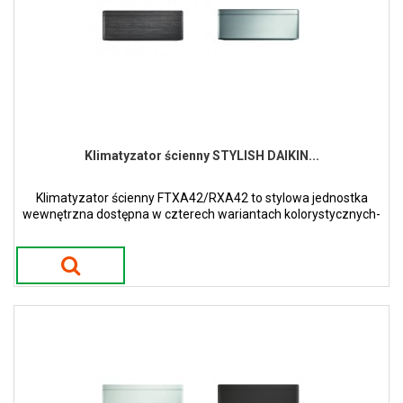
Klimatyzator ścienny STYLISH DAIKIN...
Klimatyzator ścienny FTXA42/RXA42 to stylowa jednostka
wewnętrzna dostępna w czterech wariantach kolorystycznych-
białym, srebrnym, czarnego drewna oraz czarny mat.