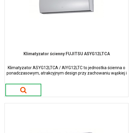
Klimatyzator ścienny FUJITSU ASYG12LTCA
Klimatyzator ASYG12LTCA / AIYG12LTC to jednostka ścienna o
ponadczasowym, atrakcyjnym design przy zachowaniu wąskiej i
smukłej konstrukcji w kolorze perłowym.