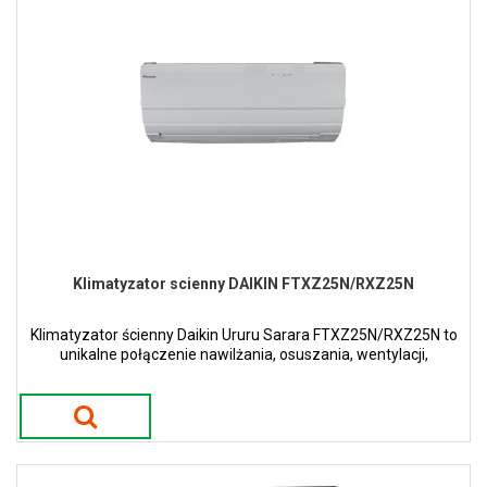
Klimatyzator scienny DAIKIN FTXZ25N/RXZ25N
Klimatyzator ścienny Daikin Ururu Sarara FTXZ25N/RXZ25N to
unikalne połączenie nawilżania, osuszania, wentylacji,
oczyszczania powietrza i ogrzewania oraz chłodzenia z
najwyższymi wartościami efektywności.