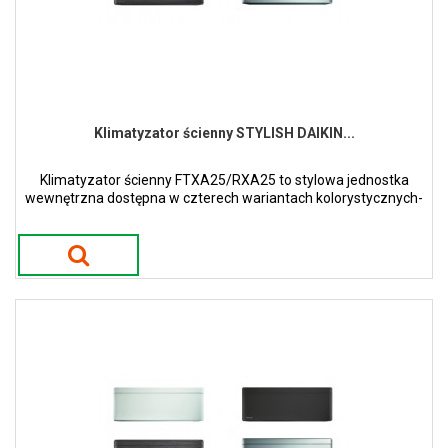
Klimatyzator ścienny STYLISH DAIKIN...
Klimatyzator ścienny FTXA25/RXA25 to stylowa jednostka
wewnętrzna dostępna w czterech wariantach kolorystycznych-
białym, srebrnym, czarnego drewna oraz czarny mat.