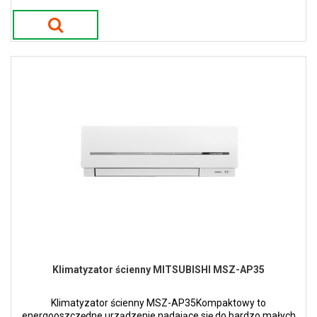
Klimatyzator ścienny MITSUBISHI MSZ-AP35
Klimatyzator ścienny MSZ-AP35Kompaktowy to
energooszczędne urządzenie nadające się do bardzo małych