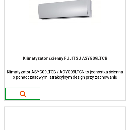
Klimatyzator ścienny FUJITSU ASYG09LTCB
Klimatyzator ASYG09LTCB / AOYG09LTCN to jednostka ścienna
o ponadczasowym, atrakcyjnym design przy zachowaniu
wąskiej i smukłej konstrukcji w kolorze białym.