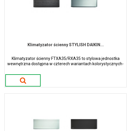
Klimatyzator ścienny STYLISH DAIKIN...
Klimatyzator ścienny FTXA35/RXA35 to stylowa jednostka
wewnętrzna dostępna w czterech wariantach kolorystycznych-
białym, srebrnym, czarnego drewna oraz czarny mat.