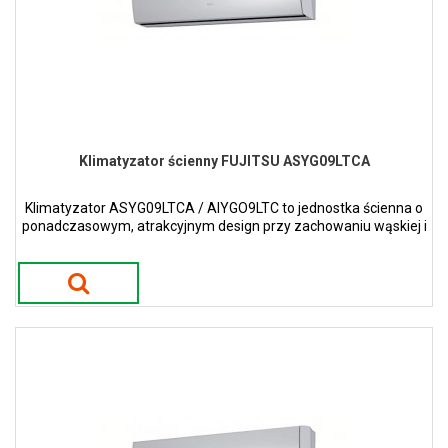
Klimatyzator ścienny FUJITSU ASYG09LTCA
Klimatyzator ASYG09LTCA / AIYGO9LTC to jednostka ścienna o
ponadczasowym, atrakcyjnym design przy zachowaniu wąskiej i
smukłej konstrukcji w kolorze perłowym.