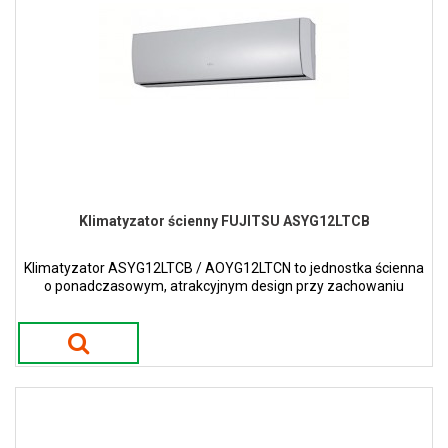
Klimatyzator ścienny FUJITSU ASYG12LTCB
Klimatyzator ASYG12LTCB / AOYG12LTCN to jednostka ścienna
o ponadczasowym, atrakcyjnym design przy zachowaniu
wąskiej i smukłej konstrukcji w kolorze białym.