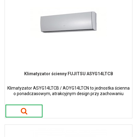
Klimatyzator ścienny FUJITSU ASYG14LTCB
Klimatyzator ASYG14LTCB / AOYG14LTCN to jednostka ścienna
o ponadczasowym, atrakcyjnym design przy zachowaniu
wąskiej i smukłej konstrukcji w kolorze białym.