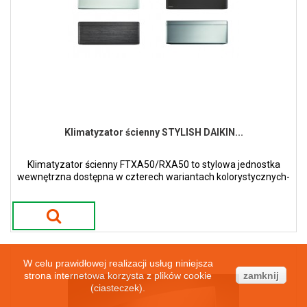
Klimatyzator ścienny STYLISH DAIKIN...
Klimatyzator ścienny FTXA50/RXA50 to stylowa jednostka
wewnętrzna dostępna w czterech wariantach kolorystycznych-
białym, srebrnym, czarnego drewna oraz czarny mat.
W celu prawidłowej realizacji usług niniejsza
strona internetowa korzysta z plików cookie
zamknij
(ciasteczek).